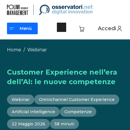
Vai
al
contenuto
Accedi
Menù
Menù
Home
/
Webinar
Customer Experience nell’era
dell’AI: le nuove competenze
Webinar
Omnichannel Customer Experience
Artificial Intelligence
Competenze
22 Maggio 2026
58 minuti