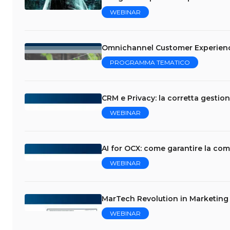
WEBINAR
Omnichannel Customer Experience:
PROGRAMMA TEMATICO
CRM e Privacy: la corretta gestion
WEBINAR
AI for OCX: come garantire la com
WEBINAR
MarTech Revolution in Marketing &
WEBINAR