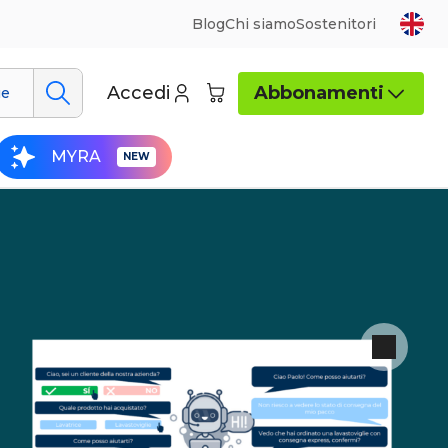
Blog
Chi siamo
Sostenitori
Accedi
Abbonamenti
ue
MYRA