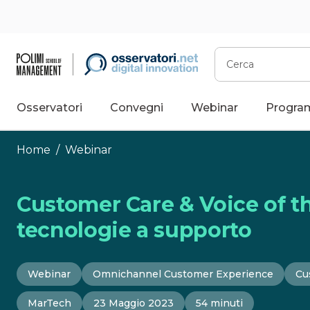
Vai
al
contenuto
Cerca
Osservatori
Convegni
Webinar
Progra
Home
/
Webinar
Customer Care & Voice of th
tecnologie a supporto
Webinar
Omnichannel Customer Experience
Cu
MarTech
23 Maggio 2023
54 minuti