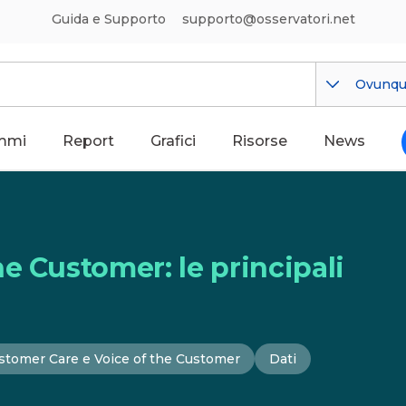
Guida e Supporto
supporto@osservatori.net
Ovunq
mmi
Report
Grafici
Risorse
News
e Customer: le principali
stomer Care e Voice of the Customer
Dati