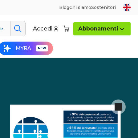
Blog
Chi siamo
Sostenitori
Accedi
Abbonamenti
ue
MYRA