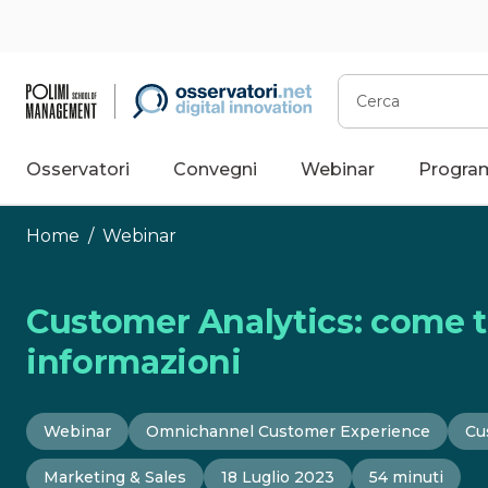
Vai
al
contenuto
Cerca
Osservatori
Convegni
Webinar
Progra
Home
/
Webinar
Customer Analytics: come tr
informazioni
Webinar
Omnichannel Customer Experience
Cu
Marketing & Sales
18 Luglio 2023
54 minuti