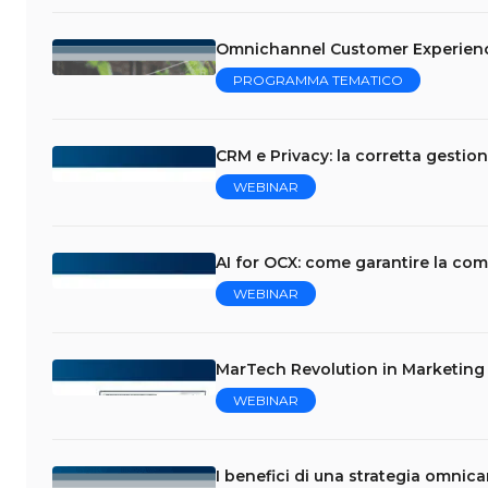
Omnichannel Customer Experience:
PROGRAMMA TEMATICO
CRM e Privacy: la corretta gestion
WEBINAR
AI for OCX: come garantire la com
WEBINAR
MarTech Revolution in Marketing &
WEBINAR
I benefici di una strategia omnica