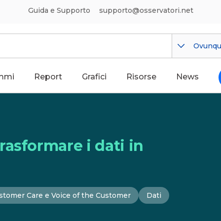
Guida e Supporto
supporto@osservatori.net
Ovunq
mmi
Report
Grafici
Risorse
News
asformare i dati in
stomer Care e Voice of the Customer
Dati