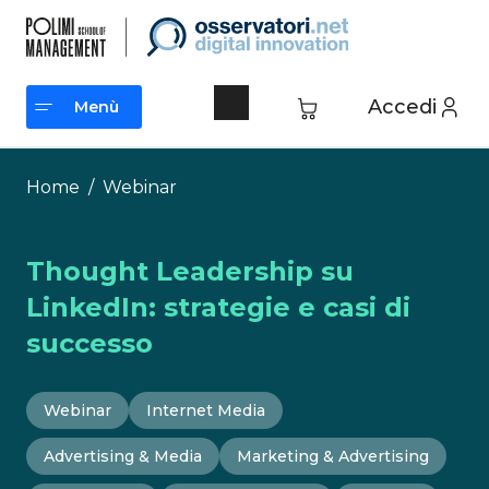
Vai
al
contenuto
Accedi
Menù
Menù
Home
/
Webinar
Thought Leadership su
LinkedIn: strategie e casi di
successo
Webinar
Internet Media
Advertising & Media
Marketing & Advertising