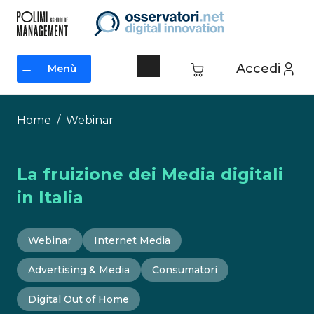
Vai
al
contenuto
Accedi
Menù
Menù
Home
/
Webinar
La fruizione dei Media digitali
in Italia
Webinar
Internet Media
Advertising & Media
Consumatori
Digital Out of Home