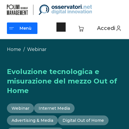
Vai
al
contenuto
Accedi
Menù
Menù
Home
/
Webinar
Evoluzione tecnologica e
misurazione del mezzo Out of
Home
Webinar
Internet Media
Advertising & Media
Digital Out of Home