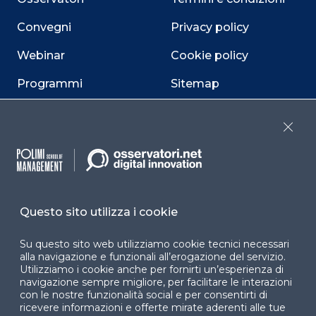
Convegni
Privacy policy
Webinar
Cookie policy
Programmi
Sitemap
Dichiarazione di
accessibilità
Close
Cookie Center
Questo sito utilizza i cookie
Facebook
LinkedIn
Instag
Su questo sito web utilizziamo cookie tecnici necessari
alla navigazione e funzionali all’erogazione del servizio.
Utilizziamo i cookie anche per fornirti un’esperienza di
navigazione sempre migliore, per facilitare le interazioni
YouTube
X
con le nostre funzionalità social e per consentirti di
ricevere informazioni e offerte mirate aderenti alle tue