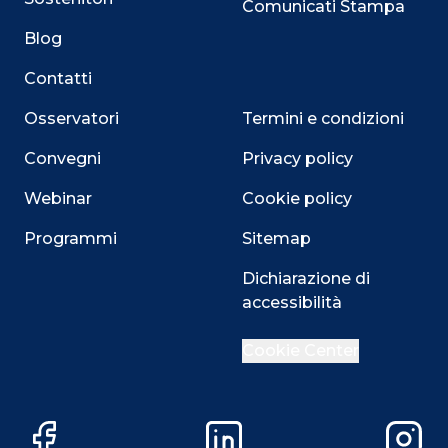
Comunicati Stampa
Blog
Contatti
Osservatori
Termini e condizioni
Convegni
Privacy policy
Webinar
Cookie policy
Programmi
Sitemap
Dichiarazione di
accessibilità
Close
Cookie Center
Questo sito utilizza i cookie