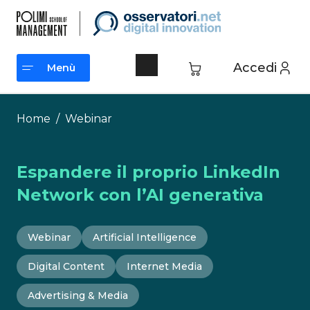
Vai
al
contenuto
Accedi
Menù
Menù
Home
/
Webinar
Espandere il proprio LinkedIn
Network con l’AI generativa
Webinar
Artificial Intelligence
Digital Content
Internet Media
Advertising & Media