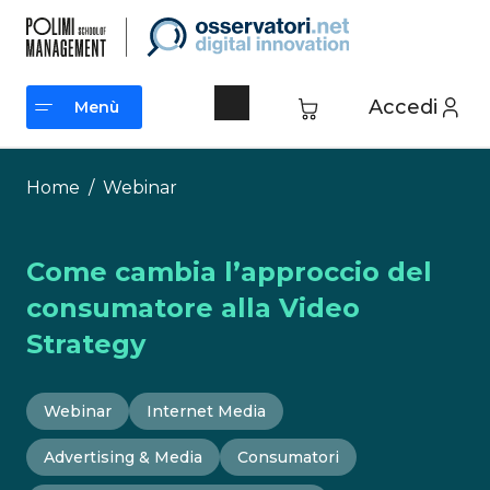
Vai
al
contenuto
Accedi
Menù
Menù
Home
/
Webinar
Come cambia l’approccio del
consumatore alla Video
Strategy
Webinar
Internet Media
Advertising & Media
Consumatori