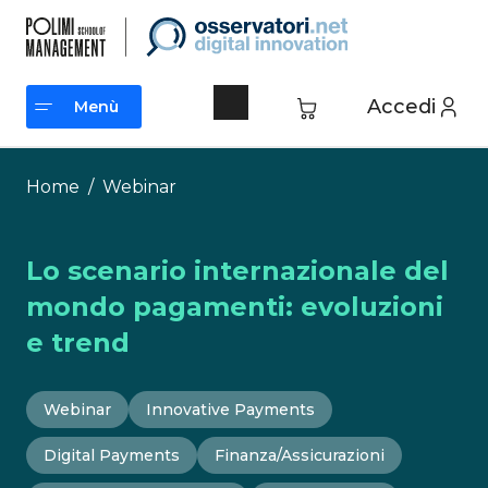
Vai
al
contenuto
Accedi
Menù
Menù
Home
/
Webinar
Lo scenario internazionale del
mondo pagamenti: evoluzioni
e trend
Webinar
Innovative Payments
Digital Payments
Finanza/Assicurazioni