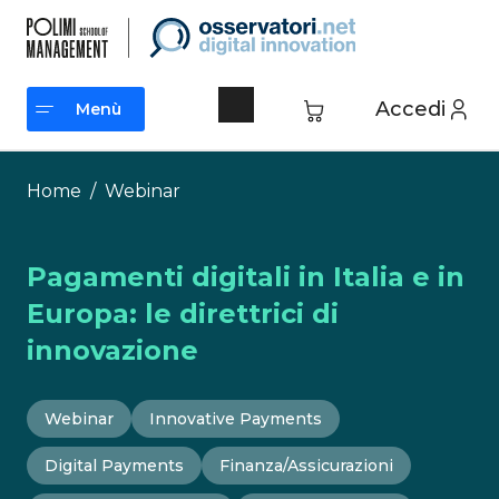
Vai
al
contenuto
Accedi
Menù
Menù
Home
/
Webinar
Pagamenti digitali in Italia e in
Europa: le direttrici di
innovazione
Webinar
Innovative Payments
Digital Payments
Finanza/Assicurazioni