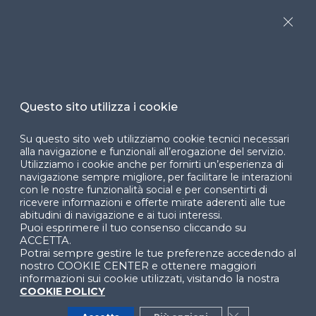
Dichiarazione di
Close
accessibilità
Cookie Center
Questo sito utilizza i cookie
Facebook
LinkedIn
Instag
Su questo sito web utilizziamo cookie tecnici necessari
alla navigazione e funzionali all’erogazione del servizio.
Utilizziamo i cookie anche per fornirti un’esperienza di
navigazione sempre migliore, per facilitare le interazioni
con le nostre funzionalità social e per consentirti di
YouTube
X
ricevere informazioni e offerte mirate aderenti alle tue
abitudini di navigazione e ai tuoi interessi.
Puoi esprimere il tuo consenso cliccando su
ACCETTA.
Potrai sempre gestire le tue preferenze accedendo al
nostro COOKIE CENTER e ottenere maggiori
informazioni sui cookie utilizzati, visitando la nostra
COOKIE POLICY
© 2024 Copyright © Politecnico di Milano Dipartimento
di Ingegneria Gestionale