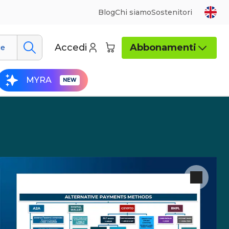
Blog
Chi siamo
Sostenitori
Accedi
Abbonamenti
ue
MYRA