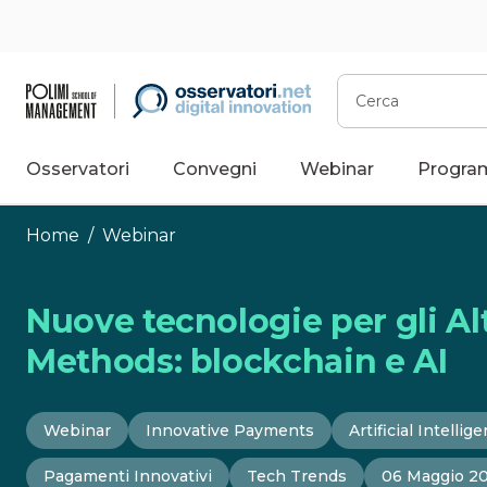
Vai
al
contenuto
Cerca
Osservatori
Convegni
Webinar
Progra
Home
/
Webinar
Nuove tecnologie per gli A
Methods: blockchain e AI
Webinar
Innovative Payments
Artificial Intellig
Pagamenti Innovativi
Tech Trends
06 Maggio 2