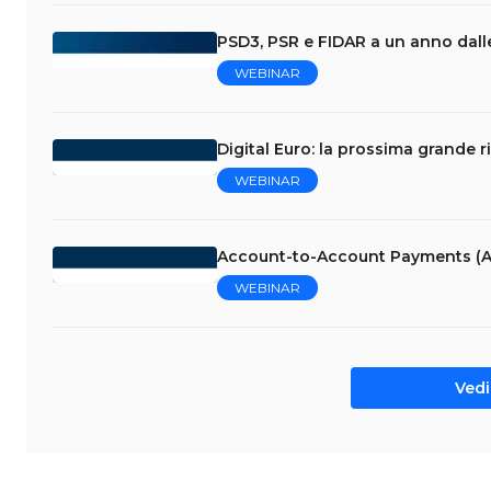
PSD3, PSR e FIDAR a un anno dalle
WEBINAR
Digital Euro: la prossima grande r
WEBINAR
Account-to-Account Payments (A
WEBINAR
Vedi 