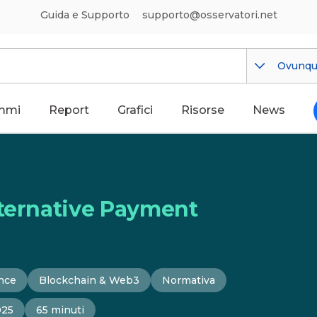
Guida e Supporto
supporto@osservatori.net
Ovunq
mmi
Report
Grafici
Risorse
News
lternative Payment
ence
Blockchain & Web3
Normativa
025
65 minuti