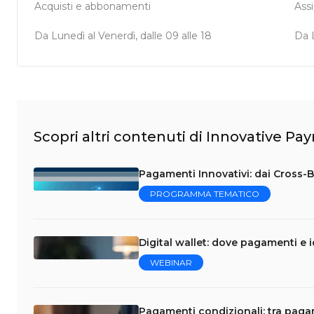
Acquisti e abbonamenti
Ass
Da Lunedì al Venerdì, dalle 09 alle 18
Da L
Scopri altri contenuti di Innovative P
Pagamenti Innovativi: dai Cross-Bo
PROGRAMMA TEMATICO
Digital wallet: dove pagamenti e i
WEBINAR
Pagamenti condizionali: tra pag