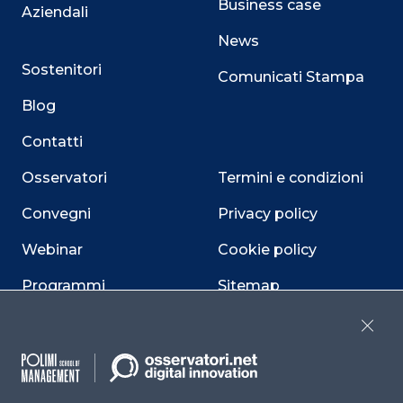
Business case
Aziendali
News
Sostenitori
Comunicati Stampa
Blog
Contatti
Osservatori
Termini e condizioni
Convegni
Privacy policy
Webinar
Cookie policy
Programmi
Sitemap
Dichiarazione di
Close
accessibilità
Cookie Center