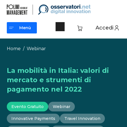
Vai
al
contenuto
Accedi
Menù
Menù
Home
/
Webinar
La mobilità in Italia: valori di
mercato e strumenti di
pagamento nel 2022
Evento Gratuito
Webinar
Innovative Payments
Travel Innovation