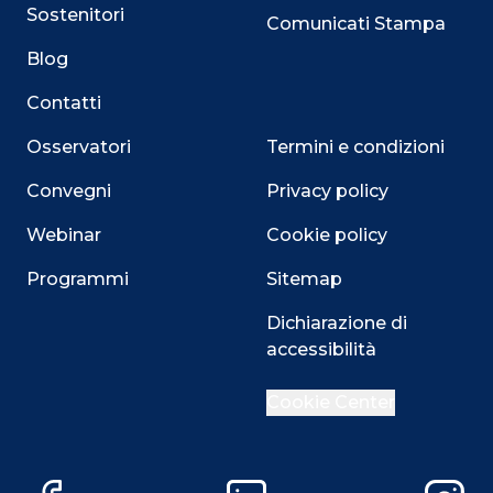
Sostenitori
Comunicati Stampa
Blog
Contatti
Osservatori
Termini e condizioni
Convegni
Privacy policy
Webinar
Cookie policy
Programmi
Sitemap
Dichiarazione di
Close
accessibilità
Cookie Center
Questo sito utilizza i cookie