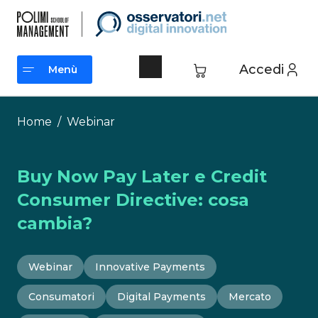
Vai
al
contenuto
Accedi
Menù
Menù
Home
/
Webinar
Buy Now Pay Later e Credit
Consumer Directive: cosa
cambia?
Webinar
Innovative Payments
Consumatori
Digital Payments
Mercato