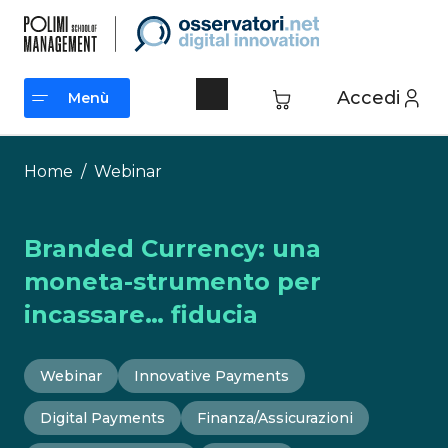
Vai
al
contenuto
Accedi
Menù
Menù
Home
/
Webinar
Branded Currency: una
moneta-strumento per
incassare… fiducia
Webinar
Innovative Payments
Digital Payments
Finanza/Assicurazioni