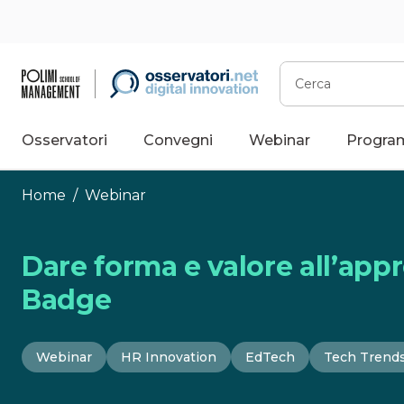
Vai
al
contenuto
Cerca
Osservatori
Convegni
Webinar
Progra
Home
/
Webinar
Dare forma e valore all’app
Badge
Webinar
HR Innovation
EdTech
Tech Trend