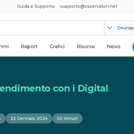
Guida e Supporto
supporto@osservatori.net
Ovunq
mmi
Report
Grafici
Risorse
News
rendimento con i Digital
s
22 Gennaio 2024
50 minuti