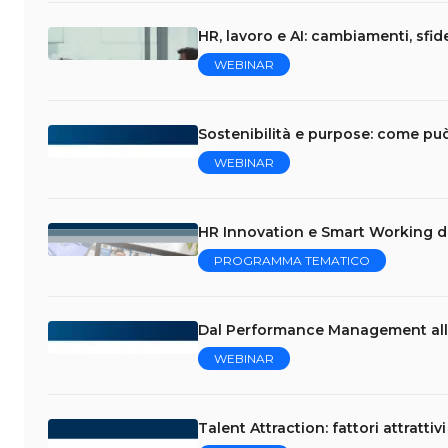
HR, lavoro e AI: cambiamenti, sfi
WEBINAR
Sostenibilità e purpose: come può
WEBINAR
HR Innovation e Smart Working dal
PROGRAMMA TEMATICO
Dal Performance Management alla
WEBINAR
Talent Attraction: fattori attrattivi