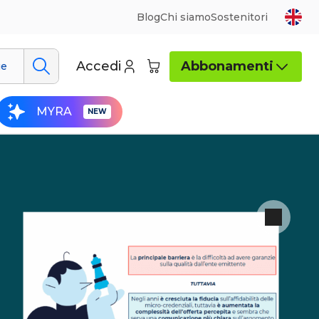
Blog
Chi siamo
Sostenitori
Accedi
Abbonamenti
ue
MYRA