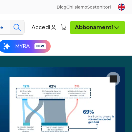
Blog
Chi siamo
Sostenitori
Accedi
Abbonamenti
ue
MYRA