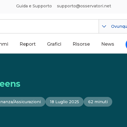
Guida e Supporto
supporto@osservatori.net
Ovunq
mmi
Report
Grafici
Risorse
News
teens
inanza/Assicurazioni
18 Luglio 2025
62 minuti