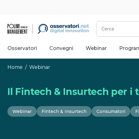
Vai
al
contenuto
Cerca
Osservatori
Convegni
Webinar
Progra
Home
/
Webinar
Il Fintech & Insurtech per i 
Webinar
Fintech & Insurtech
Consumatori
F