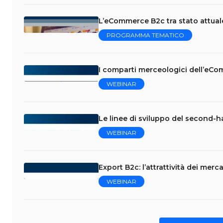
L’eCommerce B2c tra stato attual
PROGRAMMA TEMATICO
I comparti merceologici dell’eCo
WEBINAR
Le linee di sviluppo del second-
WEBINAR
Export B2c: l’attrattività dei mercat
WEBINAR