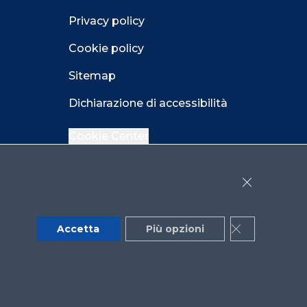
Privacy policy
Cookie policy
Sitemap
Dichiarazione di accessibilità
Cookie Center
Close GDPR 
Facebook
LinkedIn
Instagram
Accetta
Più opzioni
Close GDPR 
YouTube
X