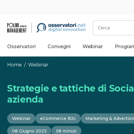
Vai
al
contenuto
Cerca
Osservatori
Convegni
Webinar
Progra
Home
/
Webinar
Strategie e tattiche di Soc
azienda
Webinar
eCommerce B2c
Marketing & Advertisi
08 Giugno 2023
58 minuti