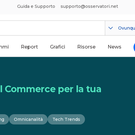
Guida e Supporto
supporto@osservatori.net
Ovunq
mmi
Report
Grafici
Risorse
News
ial Commerce per la tua
ng
Omnicanalità
Tech Trends