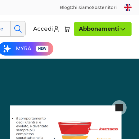
Blog
Chi siamo
Sostenitori
Accedi
Abbonamenti
ue
MYRA