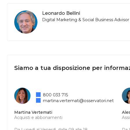
Leonardo Bellini
Digital Marketing & Social Business Advisor
Siamo a tua disposizione per informaz
800 033 715
martina.vertemati@osservatori.net
Martina Vertemati
Ale
Acquisti e abbonamenti
Ass
Da Lunedì al Venerdì, dalle 09 alle 18
Da L