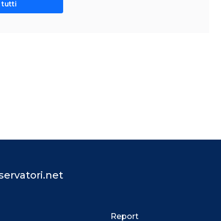
tutti
ervatori.net
Report