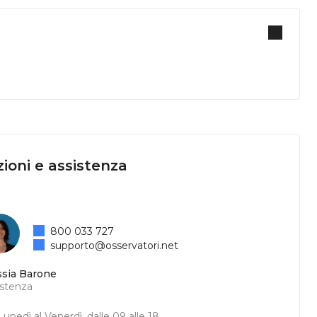
ioni e assistenza
800 033 727
supporto@osservatori.net
ssia Barone
istenza
unedì al Venerdì, dalle 09 alle 18