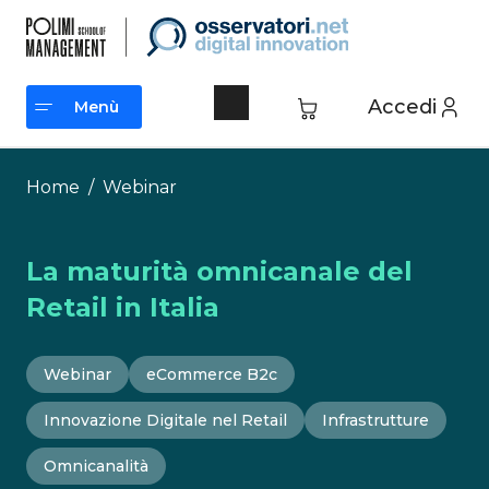
Vai
al
contenuto
Accedi
Menù
Menù
Home
/
Webinar
La maturità omnicanale del
Retail in Italia
Webinar
eCommerce B2c
Innovazione Digitale nel Retail
Infrastrutture
Omnicanalità