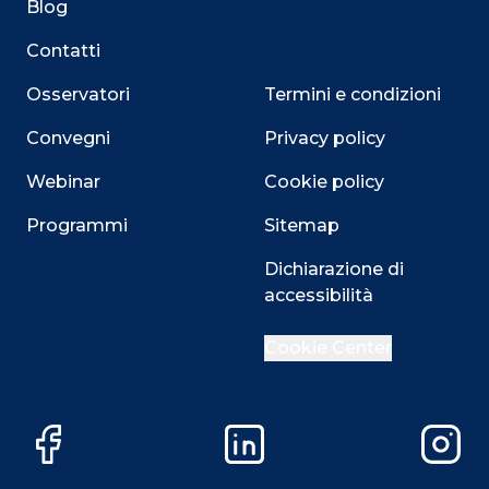
Blog
Contatti
Osservatori
Termini e condizioni
Convegni
Privacy policy
Webinar
Cookie policy
Programmi
Sitemap
Close
Dichiarazione di
accessibilità
Cookie Center
Questo sito utilizza i cookie
Su questo sito web utilizziamo cookie tecnici necessari
alla navigazione e funzionali all’erogazione del servizio.
Facebook
LinkedIn
Instag