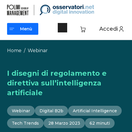
Vai
al
contenuto
Accedi
Menù
Menù
Home
/
Webinar
I disegni di regolamento e
direttiva sull’intelligenza
artificiale
Webinar
Digital B2b
Artificial Intelligence
Tech Trends
28 Marzo 2023
62 minuti