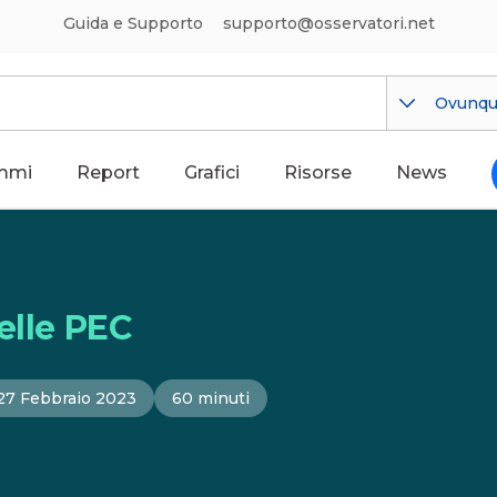
Guida e Supporto
supporto@osservatori.net
Ovunq
mmi
Report
Grafici
Risorse
News
elle PEC
27 Febbraio 2023
60 minuti