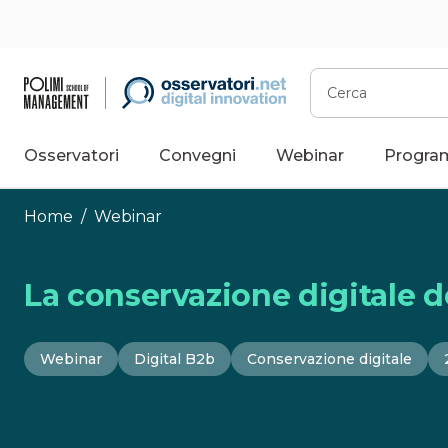
Vai
al
contenuto
Cerca
Osservatori
Convegni
Webinar
Progra
Home
/
Webinar
La conservazione digitale d
Webinar
Digital B2b
Conservazione digitale