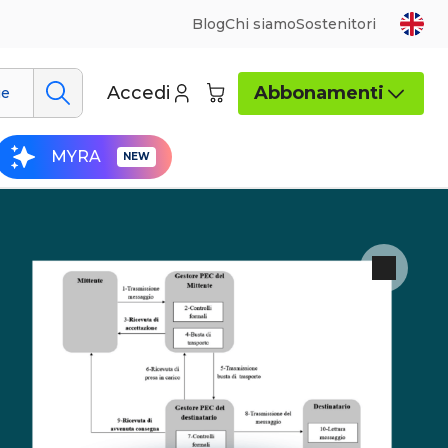
Blog
Chi siamo
Sostenitori
Accedi
Abbonamenti
ue
MYRA