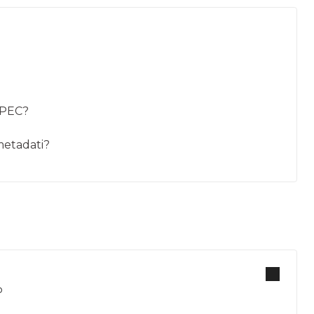
a PEC?
 metadati?
b