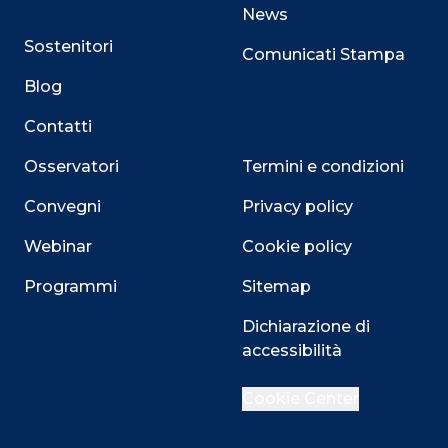
News
Sostenitori
Comunicati Stampa
Blog
Contatti
Osservatori
Termini e condizioni
Convegni
Privacy policy
Webinar
Cookie policy
Programmi
Sitemap
Close
Dichiarazione di
accessibilità
Cookie Center
Questo sito utilizza i cookie
Su questo sito web utilizziamo cookie tecnici necessari