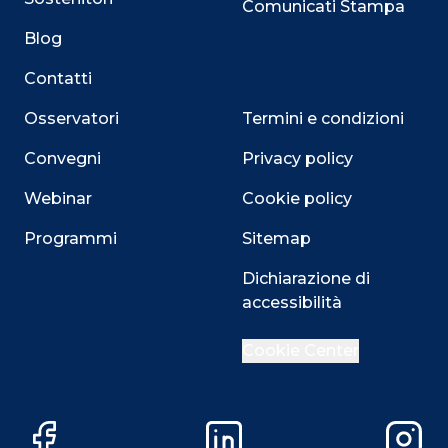
Comunicati Stampa
Blog
Contatti
Osservatori
Termini e condizioni
Convegni
Privacy policy
Webinar
Cookie policy
Programmi
Sitemap
Dichiarazione di
Close
accessibilità
Cookie Center
Questo sito utilizza i cookie
Su questo sito web utilizziamo cookie tecnici necessari