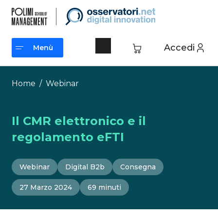
Vai
al
contenuto
Accedi
Menù
Menù
Home
/
Webinar
Il CMR elettronico e il
regolamento eFTI
Webinar
Digital B2b
Consegna
27 Marzo 2024
69 minuti