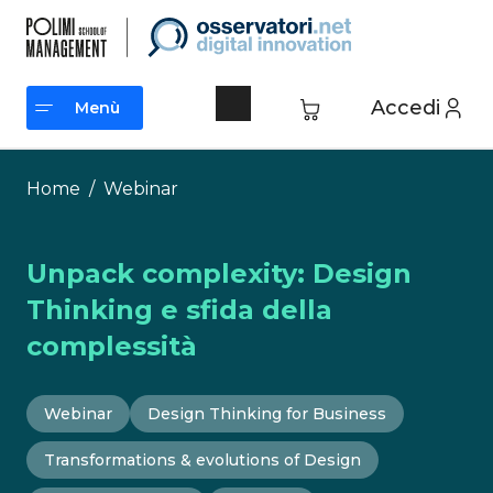
Vai
al
contenuto
Accedi
Menù
Menù
Home
/
Webinar
Unpack complexity: Design
Thinking e sfida della
complessità
Webinar
Design Thinking for Business
Transformations & evolutions of Design