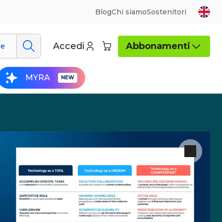
Blog
Chi siamo
Sostenitori
Accedi
Abbonamenti
ue
MYRA