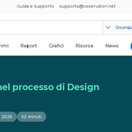
Guida e Supporto
supporto@osservatori.net
Ovunq
mmi
Report
Grafici
Risorse
News
 nel processo di Design
e 2025
52 minuti