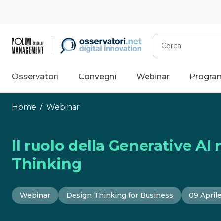
Vai
al
contenuto
Cerca
Osservatori
Convegni
Webinar
Progra
Home
/
Webinar
Il ruolo della Generative AI
Thinking
Webinar
Design Thinking for Business
09 April