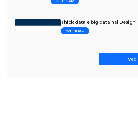
WEBINAR
Thick data e big data nel Design
WEBINAR
Vedi 