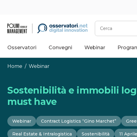
Vai
al
contenuto
Cerca
Osservatori
Convegni
Webinar
Progra
Home
/
Webinar
Sostenibilità e immobili logi
must have
Webinar
Contract Logistics “Gino Marchet”
Gree
Real Estate & Intralogistica
Sostenibilità
11 April