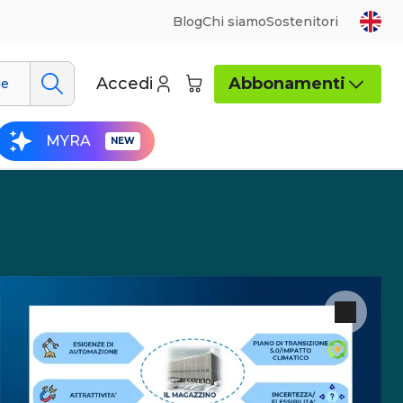
Blog
Chi siamo
Sostenitori
Accedi
Abbonamenti
ue
MYRA