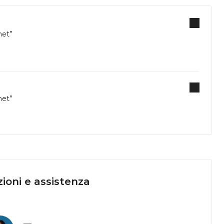
het”
het”
ioni e assistenza