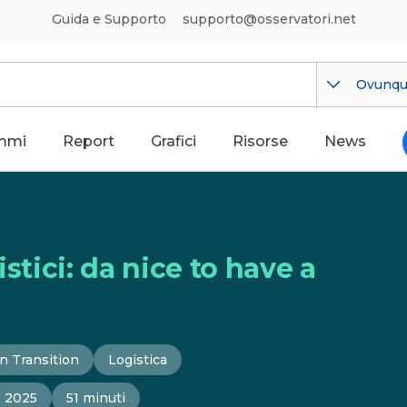
Guida e Supporto
supporto@osservatori.net
Ovunq
mmi
Report
Grafici
Risorse
News
stici: da nice to have a
n Transition
Logistica
e 2025
51 minuti