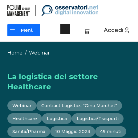
Vai
al
contenuto
Accedi
Menù
Menù
Home
/
Webinar
La logistica del settore
Healthcare
Webinar
Contract Logistics “Gino Marchet”
Healthcare
Logistica
Logistica/Trasporti
Sanità/Pharma
10 Maggio 2023
49 minuti