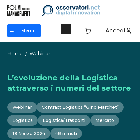
Vai
al
contenuto
Accedi
Menù
Menù
Home
/
Webinar
L’evoluzione della Logistica
attraverso i numeri del settore
Webinar
Contract Logistics “Gino Marchet”
Logistica
Logistica/Trasporti
Mercato
19 Marzo 2024
48 minuti