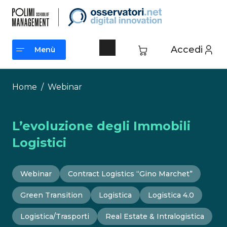
Vai
al
contenuto
Accedi
Menù
Menù
Home
/
Webinar
L’evoluzione degli Immobili
Logistici
Webinar
Contract Logistics “Gino Marchet”
Green Transition
Logistica
Logistica 4.0
Logistica/Trasporti
Real Estate & Intralogistica