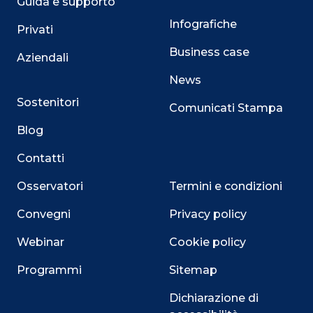
Guida e supporto
Infografiche
Privati
Business case
Aziendali
News
Sostenitori
Comunicati Stampa
Blog
Contatti
Osservatori
Termini e condizioni
Convegni
Privacy policy
Webinar
Cookie policy
Programmi
Sitemap
Dichiarazione di
Close