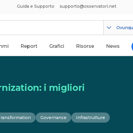
Guida e Supporto
supporto@osservatori.net
Ovunq
mmi
Report
Grafici
Risorse
News
ization: i migliori
Transformation
Governance
Infrastrutture