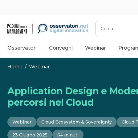
Vai
al
contenuto
Cerca
Osservatori
Convegni
Webinar
Progra
Home
/
Webinar
Application Design e Modern
percorsi nel Cloud
Webinar
Cloud Ecosystem & Sovereignty
Cloud 
23 Giugno 2025
64 minuti