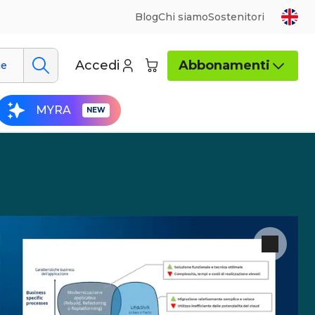
Blog
Chi siamo
Sostenitori
Accedi
Abbonamenti
ue
MYRA