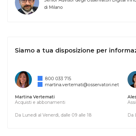
Senior Advisor degli Osservatori Digital In
di Milano
Siamo a tua disposizione per informaz
800 033 715
martina.vertemati@osservatori.net
Martina Vertemati
Ale
Acquisti e abbonamenti
Ass
Da Lunedì al Venerdì, dalle 09 alle 18
Da L