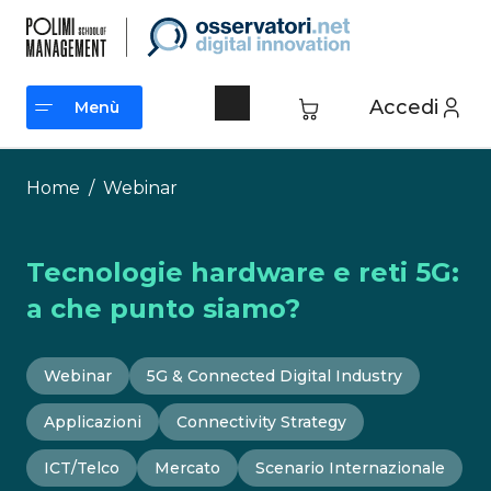
Vai
al
contenuto
Accedi
Menù
Menù
Home
/
Webinar
Tecnologie hardware e reti 5G:
a che punto siamo?
Webinar
5G & Connected Digital Industry
Applicazioni
Connectivity Strategy
ICT/Telco
Mercato
Scenario Internazionale