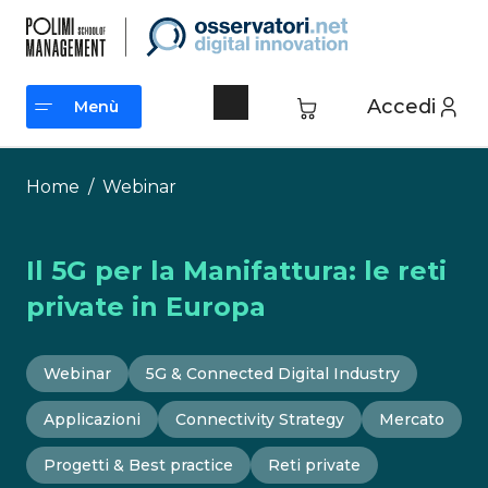
Vai
al
contenuto
Accedi
Menù
Menù
Home
/
Webinar
Il 5G per la Manifattura: le reti
private in Europa
Webinar
5G & Connected Digital Industry
Applicazioni
Connectivity Strategy
Mercato
Progetti & Best practice
Reti private