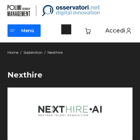
Accedi
Menù
Menù
Home
/
Sostenitori
/
Nexthire
Nexthire