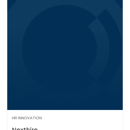
HR INNOVATION
Nexthire