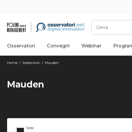
Cerca
Osservatori
Convegni
Webinar
Progra
Home
/
Sostenitori
/
Mauden
Mauden
Sede