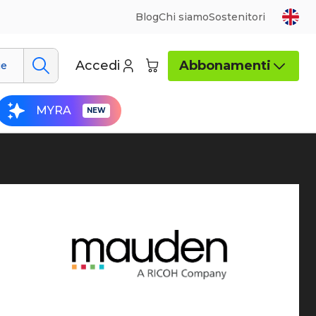
Blog
Chi siamo
Sostenitori
Accedi
Abbonamenti
ue
MYRA