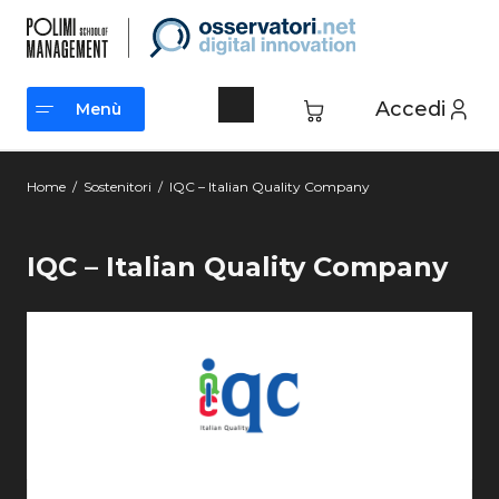
Accedi
Menù
Menù
Home
/
Sostenitori
/
IQC – Italian Quality Company
IQC – Italian Quality Company