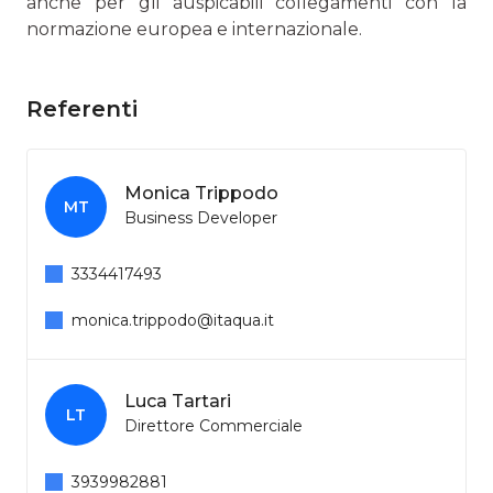
anche per gli auspicabili collegamenti con la
normazione europea e internazionale.
Referenti
Monica Trippodo
MT
Business Developer
3334417493
monica.trippodo@itaqua.it
Luca Tartari
LT
Direttore Commerciale
3939982881