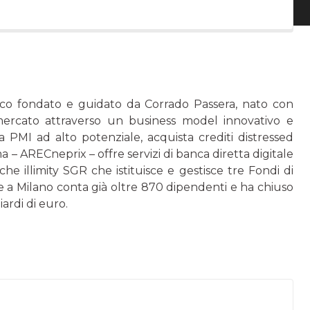
gico fondato e guidato da Corrado Passera, nato con
 mercato attraverso un business model innovativo e
o a PMI ad alto potenziale, acquista crediti distressed
a – ARECneprix – offre servizi di banca diretta digitale
e illimity SGR che istituisce e gestisce tre Fondi di
e a Milano conta già oltre 870 dipendenti e ha chiuso
iardi di euro.