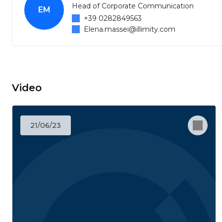
Head of Corporate Communication
EM
+39 0282849563
Elena.massei@illimity.com
Video
21/06/23