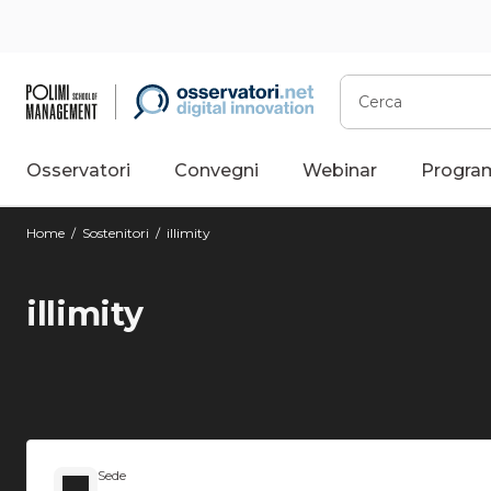
Cerca
Osservatori
Convegni
Webinar
Progra
Home
/
Sostenitori
/
illimity
illimity
Sede