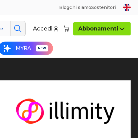
Blog
Chi siamo
Sostenitori
Accedi
Abbonamenti
ue
MYRA