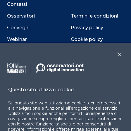
Contatti
Osservatori
Termini e condizioni
Convegni
Privacy policy
Webinar
Cookie policy
Programmi
Sitemap
Close
Dichiarazione di
accessibilità
Cookie Center
Questo sito utilizza i cookie
Su questo sito web utilizziamo cookie tecnici necessari
alla navigazione e funzionali all’erogazione del servizio.
Facebook
LinkedIn
Instag
Utilizziamo i cookie anche per fornirti un’esperienza di
navigazione sempre migliore, per facilitare le interazioni
con le nostre funzionalità social e per consentirti di
ricevere informazioni e offerte mirate aderenti alle tue