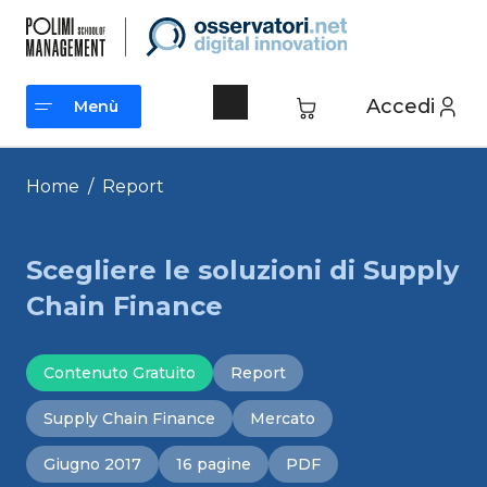
Vai
al
contenuto
Accedi
Menù
Menù
Home
/
Report
Scegliere le soluzioni di Supply
Chain Finance
Contenuto Gratuito
Report
Supply Chain Finance
Mercato
Giugno 2017
16 pagine
PDF