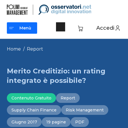
Vai
al
contenuto
Accedi
Menù
Menù
Home
/
Report
Merito Creditizio: un rating
integrato è possibile?
Contenuto Gratuito
Report
Supply Chain Finance
Risk Management
Giugno 2017
19 pagine
PDF