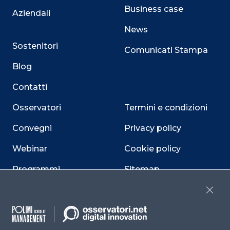
Business case
Aziendali
News
Sostenitori
Comunicati Stampa
Blog
Contatti
Osservatori
Termini e condizioni
Convegni
Privacy policy
Webinar
Cookie policy
Programmi
Sitemap
Dichiarazione di
Close
accessibilità
Cookie Center