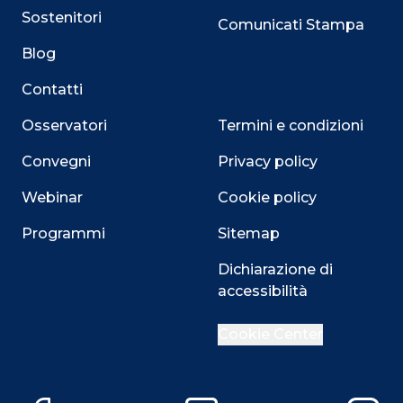
Sostenitori
Comunicati Stampa
Blog
Contatti
Osservatori
Termini e condizioni
Convegni
Privacy policy
Webinar
Cookie policy
Programmi
Sitemap
Dichiarazione di
Close
accessibilità
Cookie Center
Questo sito utilizza i cookie