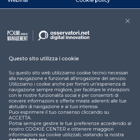
Webinar
Cookie policy
Programmi
Sitemap
Close
Dichiarazione di
accessibilità
Cookie Center
Questo sito utilizza i cookie
Su questo sito web utilizziamo cookie tecnici necessari
Facebook
LinkedIn
Instag
alla navigazione e funzionali all’erogazione del servizio.
Utilizziamo i cookie anche per fornirti un’esperienza di
navigazione sempre migliore, per facilitare le interazioni
con le nostre funzionalità social e per consentirti di
ricevere informazioni e offerte mirate aderenti alle tue
YouTube
X
abitudini di navigazione e ai tuoi interessi.
Puoi esprimere il tuo consenso cliccando su
ACCETTA.
Potrai sempre gestire le tue preferenze accedendo al
nostro COOKIE CENTER e ottenere maggiori
informazioni sui cookie utilizzati, visitando la nostra