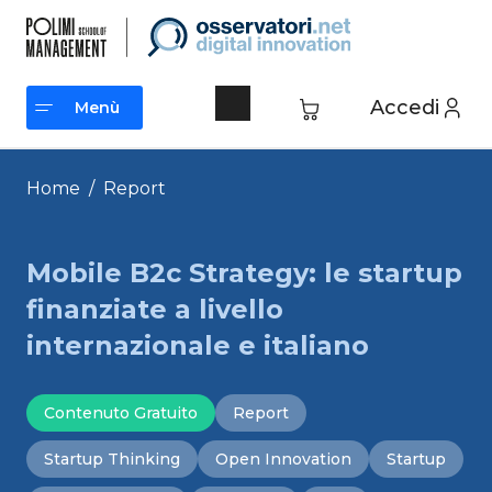
Vai
al
contenuto
Accedi
Menù
Menù
Home
/
Report
Mobile B2c Strategy: le startup
finanziate a livello
internazionale e italiano
Contenuto Gratuito
Report
Startup Thinking
Open Innovation
Startup