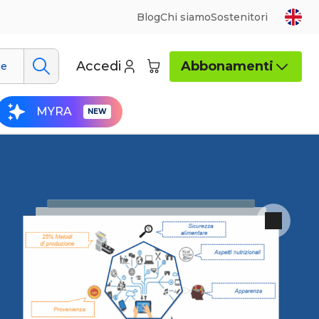
Blog
Chi siamo
Sostenitori
Accedi
Abbonamenti
ue
MYRA