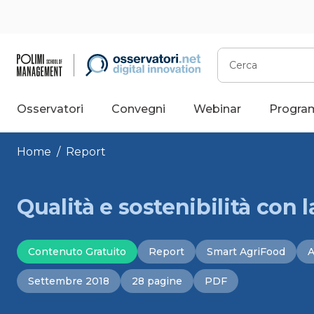
Vai
al
contenuto
Cerca
Osservatori
Convegni
Webinar
Progra
Home
/
Report
Qualità e sostenibilità con la
Contenuto Gratuito
Report
Smart AgriFood
A
Settembre 2018
28 pagine
PDF