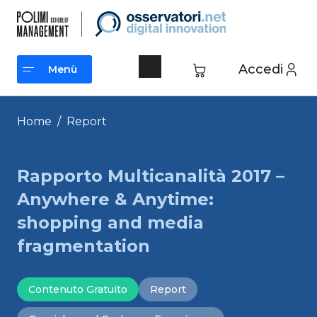
Vai
al
contenuto
Accedi
Menù
Menù
Home
/
Report
Rapporto Multicanalità 2017 –
Anywhere & Anytime:
shopping and media
fragmentation
Contenuto Gratuito
Report