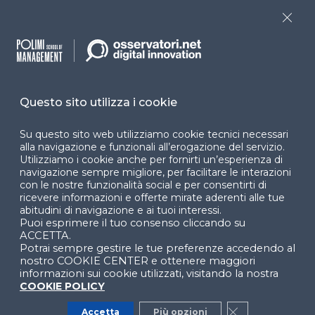
Programmi
Sitemap
Close
Dichiarazione di
accessibilità
Cookie Center
Questo sito utilizza i cookie
Su questo sito web utilizziamo cookie tecnici necessari
alla navigazione e funzionali all’erogazione del servizio.
Facebook
LinkedIn
Instag
Utilizziamo i cookie anche per fornirti un’esperienza di
navigazione sempre migliore, per facilitare le interazioni
con le nostre funzionalità social e per consentirti di
ricevere informazioni e offerte mirate aderenti alle tue
abitudini di navigazione e ai tuoi interessi.
YouTube
X
Puoi esprimere il tuo consenso cliccando su
ACCETTA.
Potrai sempre gestire le tue preferenze accedendo al
nostro COOKIE CENTER e ottenere maggiori
informazioni sui cookie utilizzati, visitando la nostra
COOKIE POLICY
Accetta
Più opzioni
Close GDPR Co