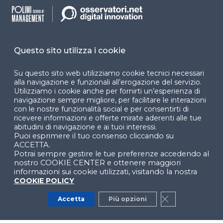
accessibilità
Cookie Center
Questo sito utilizza i cookie
Facebook
LinkedIn
Instag
Su questo sito web utilizziamo cookie tecnici necessari
alla navigazione e funzionali all’erogazione del servizio.
Utilizziamo i cookie anche per fornirti un’esperienza di
navigazione sempre migliore, per facilitare le interazioni
con le nostre funzionalità social e per consentirti di
YouTube
X
ricevere informazioni e offerte mirate aderenti alle tue
abitudini di navigazione e ai tuoi interessi.
Puoi esprimere il tuo consenso cliccando su
ACCETTA.
Potrai sempre gestire le tue preferenze accedendo al
nostro COOKIE CENTER e ottenere maggiori
informazioni sui cookie utilizzati, visitando la nostra
COOKIE POLICY
© 2024 Copyright © Politecnico di Milano Dipartimento
di Ingegneria Gestionale
Accetta
Più opzioni
Close GDPR Co