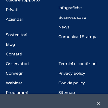
Guida e supporto
Infografiche
Privati
Business case
Aziendali
News
Sostenitori
Comunicati Stampa
Blog
Contatti
Osservatori
Termini e condizioni
Convegni
Privacy policy
Webinar
Cookie policy
Programmi
Sitemap
Dichiarazione di
Close