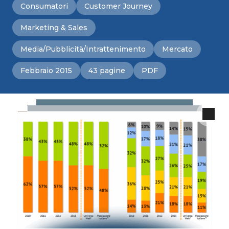
Consumatori
Customer Journey
Marketing & Sales
Media/Pubblicità/Intrattenimento
Mercato
Febbraio 2015
43 pagine
PDF