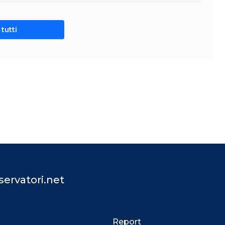
tutti
ervatori.net
Report