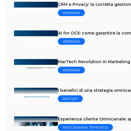
CRM e Privacy: la corretta gestion
WEBINAR
AI for OCX: come garantire la com
WEBINAR
MarTech Revolution in Marketing &
WEBINAR
I benefici di una strategia omnica
REPORT
Esperienza cliente Omnicanale: a
PROGRAMMA TEMATICO