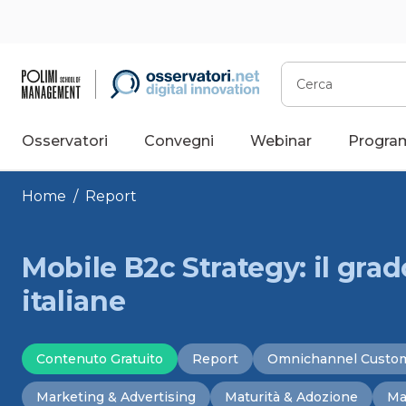
Vai
al
contenuto
Cerca
Osservatori
Convegni
Webinar
Progra
Home
/
Report
Mobile B2c Strategy: il gra
italiane
Contenuto Gratuito
Report
Omnichannel Custom
Marketing & Advertising
Maturità & Adozione
Ma