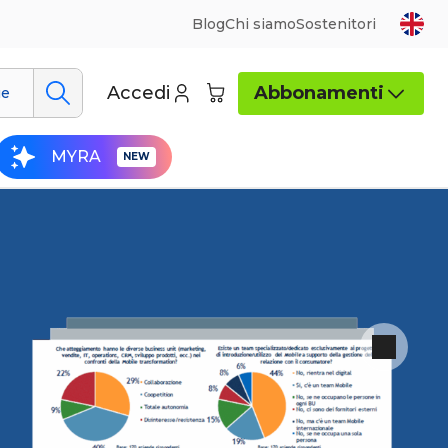
Blog
Chi siamo
Sostenitori
Accedi
Abbonamenti
ue
MYRA