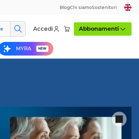
Blog
Chi siamo
Sostenitori
Accedi
Abbonamenti
ue
MYRA