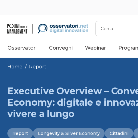
Vai
al
contenuto
Cerca
Osservatori
Convegni
Webinar
Progra
Home
/
Report
Executive Overview – Conve
Economy: digitale e innova
vivere a lungo
Report
Longevity & Silver Economy
Cittadini