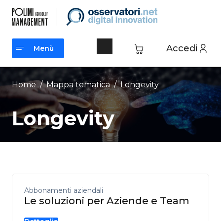
Vai
al
contenuto
Accedi
Menù
Menù
Home
/ Mappa tematica /
Longevity
Longevity
Abbonamenti aziendali
Le soluzioni per Aziende e Team