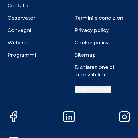
Contatti
Osservatori
Termini e condizioni
Convegni
Privacy policy
Webinar
Cookie policy
Programmi
Sitemap
Dichiarazione di
accessibilità
Cookie Center
Close
Facebook
LinkedIn
Instag
Questo sito utilizza i cookie