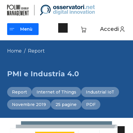
Vai
al
contenuto
Accedi
Menù
Menù
Home
/
Report
PMI e Industria 4.0
Report
Internet of Things
Industrial IoT
Novembre 2019
25 pagine
PDF