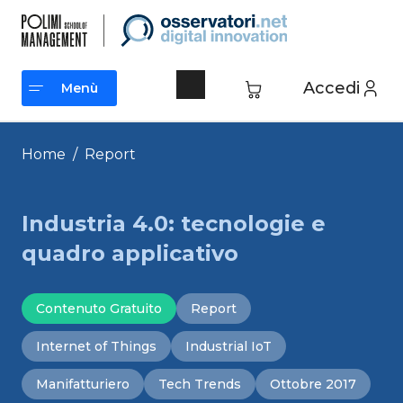
Vai
al
contenuto
Accedi
Menù
Menù
Home
/
Report
Industria 4.0: tecnologie e
quadro applicativo
Contenuto Gratuito
Report
Internet of Things
Industrial IoT
Manifatturiero
Tech Trends
Ottobre 2017