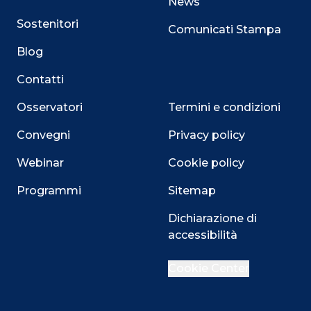
News
Sostenitori
Comunicati Stampa
Blog
Contatti
Osservatori
Termini e condizioni
Convegni
Privacy policy
Webinar
Cookie policy
Programmi
Sitemap
Dichiarazione di
Close
accessibilità
Cookie Center
Questo sito utilizza i cookie