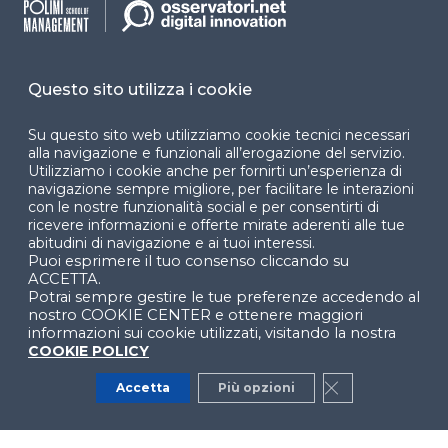
Cookie Center
Questo sito utilizza i cookie
Facebook
LinkedIn
Instag
Su questo sito web utilizziamo cookie tecnici necessari
alla navigazione e funzionali all’erogazione del servizio.
Utilizziamo i cookie anche per fornirti un’esperienza di
navigazione sempre migliore, per facilitare le interazioni
YouTube
X
con le nostre funzionalità social e per consentirti di
ricevere informazioni e offerte mirate aderenti alle tue
abitudini di navigazione e ai tuoi interessi.
Puoi esprimere il tuo consenso cliccando su
ACCETTA.
Potrai sempre gestire le tue preferenze accedendo al
nostro COOKIE CENTER e ottenere maggiori
informazioni sui cookie utilizzati, visitando la nostra
© 2024 Copyright © Politecnico di Milano Dipartimento
COOKIE POLICY
di Ingegneria Gestionale
Accetta
Più opzioni
Close GDPR Co